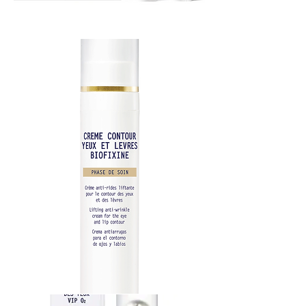
Bioceliuliozinė
lūpų
kaukė
Pažangus
2