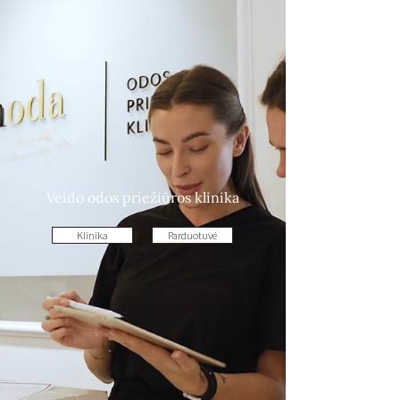
Veido odos priežiūros klinika
Klinika
Parduotuvė