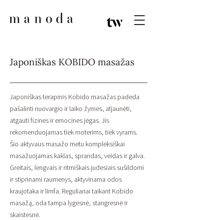
Japoniškas KOBIDO masažas
Japoniškas terapinis Kobido masažas padeda
pašalinti nuovargio ir laiko žymes, atjaunėti,
atgauti fizines ir emocines jėgas. Jis
rekomenduojamas tiek moterims, tiek vyrams.
Šio aktyvaus masažo metu kompleksiškai
masažuojamas kaklas, sprandas, veidas ir galva.
Greitais, lengvais ir ritmiškais judesiais sušildomi
ir stiprinami raumenys, aktyvinama odos
kraujotaka ir limfa. Reguliariai taikant Kobido
masažą, oda tampa lygesnė, stangresnė ir
skaistesnė.