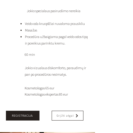
Jokio specialaus pasiruošimo nereikia
Veido oda kruopščiai nuvaloma prausikliu
Masažas
Procedūra užbaigiama pagal veido odos tipą
ir poreikius parinktu kremu.
60 min
Jokio vizualaus diskomforto, paraudimų ir
pan po procedūros nesimatys.
Kosmetologas 65 eur
Kosmetologas ekspertas 85 eur
REGISTRACIJA
Grįžti atgal