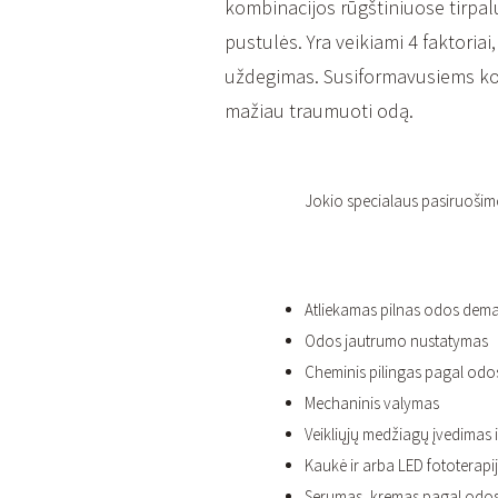
kombinacijos rūgštiniuose tirpa
pustulės. Yra veikiami 4 faktoriai
uždegimas. Susiformavusiems kom
mažiau traumuoti odą.
Jokio specialaus pasiruošim
Atliekamas pilnas odos dem
Odos jautrumo nustatymas
Cheminis pilingas pagal odos 
Mechaninis valymas
Veikliųjų medžiagų įvedimas
Kaukė ir arba LED fototerapij
Serumas, kremas pagal odos