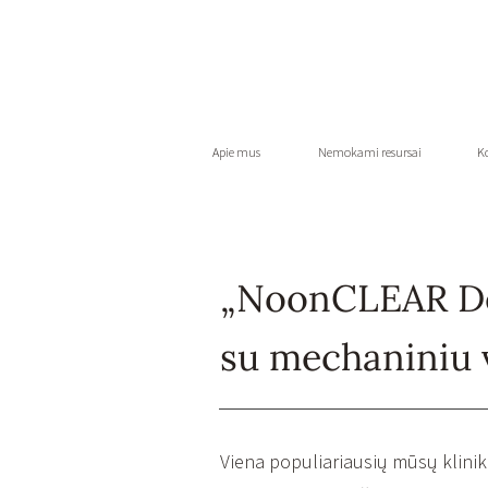
Apie mus
Nemokami resursai
K
„NoonCLEAR De
su mechaniniu 
Viena populiariausių mūsų klinik