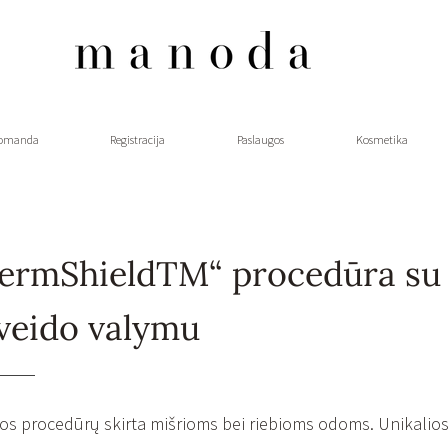
omanda
Registracija
Paslaugos
Kosmetika
rmShieldTM“ procedūra su r
veido valymu
os procedūrų skirta mišrioms bei riebioms odoms. Unikalios