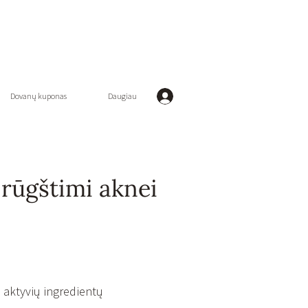
Dovanų kuponas
Daugiau
ūgštimi aknei
 aktyvių ingredientų