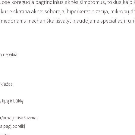
luose koreguoja pagrindinius aknės simptomus, tokius kaip 
, kurie skatina akne: seborėja, hiperkeratinizacija, mikrobų d
edonams mechaniškai išvalyti naudojame specialias ir uni
o nereikia
akiažas
tipą ir būklę
 ir/arba įmasažavimas
a pagl poreikį
 tipą