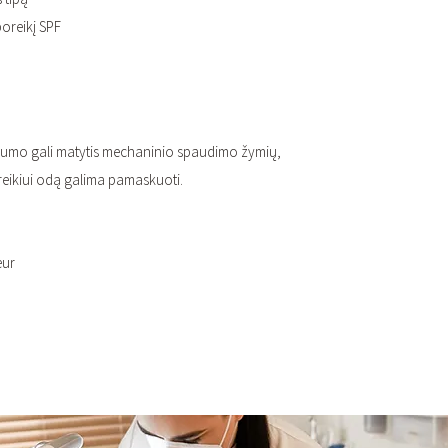
oreikį SPF
rumo gali matytis mechaninio spaudimo žymių,
reikiui odą galima pamaskuoti.
eur